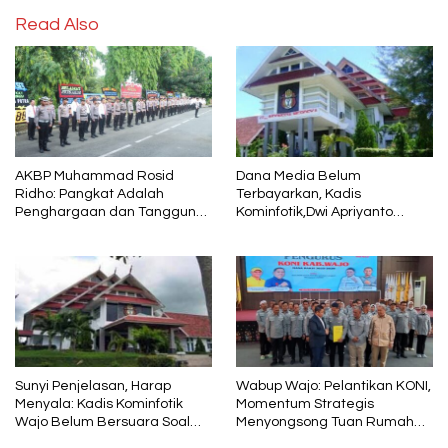
Read Also
AKBP Muhammad Rosid
Dana Media Belum
Ridho: Pangkat Adalah
Terbayarkan, Kadis
Penghargaan dan Tanggung
Kominfotik,Dwi Apriyanto
Jawab
Diminta Angkat Bicara
Sunyi Penjelasan, Harap
Wabup Wajo: Pelantikan KONI,
Menyala: Kadis Kominfotik
Momentum Strategis
Wajo Belum Bersuara Soal
Menyongsong Tuan Rumah
Pembayaran Media
Porprov Sulsel