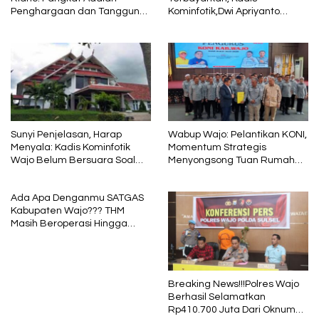
Penghargaan dan Tanggung
Kominfotik,Dwi Apriyanto
Jawab
Diminta Angkat Bicara
Sunyi Penjelasan, Harap
Wabup Wajo: Pelantikan KONI,
Menyala: Kadis Kominfotik
Momentum Strategis
Wajo Belum Bersuara Soal
Menyongsong Tuan Rumah
Pembayaran Media
Porprov Sulsel
Ada Apa Denganmu SATGAS
Kabupaten Wajo??? THM
Masih Beroperasi Hingga
Pukul 01.40 WITA, Bertepatan
1 Muharram
Breaking News!!!Polres Wajo
Berhasil Selamatkan
Rp410.700 Juta Dari Oknum