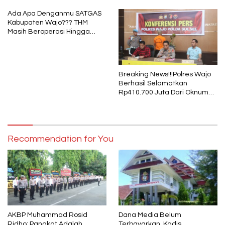
Ada Apa Denganmu SATGAS
Kabupaten Wajo??? THM
Masih Beroperasi Hingga
Pukul 01.40 WITA, Bertepatan
1 Muharram
Breaking News!!!Polres Wajo
Berhasil Selamatkan
Rp410.700 Juta Dari Oknum
Security Pelaku Pembobolan
ATM Bank Sulselbar
Recommendation for You
AKBP Muhammad Rosid
Dana Media Belum
Ridho: Pangkat Adalah
Terbayarkan, Kadis