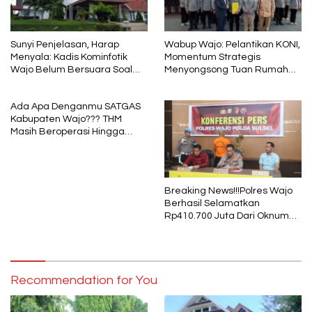
Sunyi Penjelasan, Harap
Wabup Wajo: Pelantikan KONI,
Menyala: Kadis Kominfotik
Momentum Strategis
Wajo Belum Bersuara Soal
Menyongsong Tuan Rumah
Pembayaran Media
Porprov Sulsel
Ada Apa Denganmu SATGAS
Kabupaten Wajo??? THM
Masih Beroperasi Hingga
Pukul 01.40 WITA, Bertepatan
1 Muharram
Breaking News!!!Polres Wajo
Berhasil Selamatkan
Rp410.700 Juta Dari Oknum
Security Pelaku Pembobolan
ATM Bank Sulselbar
Recommendation for You