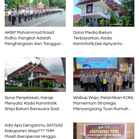
AKBP Muhammad Rosid
Dana Media Belum
Ridho: Pangkat Adalah
Terbayarkan, Kadis
Penghargaan dan Tanggung
Kominfotik,Dwi Apriyanto
Jawab
Diminta Angkat Bicara
Sunyi Penjelasan, Harap
Wabup Wajo: Pelantikan KONI,
Menyala: Kadis Kominfotik
Momentum Strategis
Wajo Belum Bersuara Soal
Menyongsong Tuan Rumah
Pembayaran Media
Porprov Sulsel
Ada Apa Denganmu SATGAS
Kabupaten Wajo??? THM
Masih Beroperasi Hingga