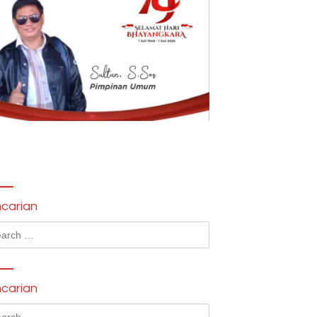
carian
ch
carian
ch