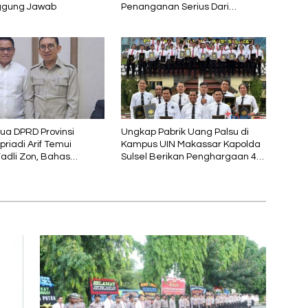
ggung Jawab
Penanganan Serius Dari
Pemkab Wajo
tua DPRD Provinsi
Ungkap Pabrik Uang Palsu di
upriadi Arif Temui
Kampus UIN Makassar Kapolda
Fadli Zon, Bahas
Sulsel Berikan Penghargaan 46
ian Budaya Lokal di
Anggota Polres Gowa
rus Modernisasi