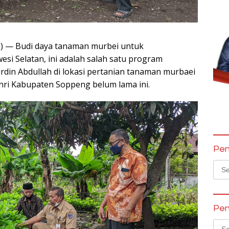
l) — Budi daya tanaman murbei untuk
si Selatan, ini adalah salah satu program
rdin Abdullah di lokasi pertanian tanaman murbaei
nri Kabupaten Soppeng belum lama ini.
Pen
Sear
for:
Pen
Sear