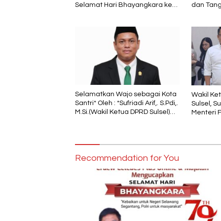
Selamat Hari Bhayangkara ke-
dan Tan
79, Semoga Kepolisian Tetap
Menjadi Pelindung dalam Sunyi
dan Terang
Selamatkan Wajo sebagai Kota
Wakil Ke
Santri* Oleh : *Sufriadi Arif,. S.Pdi,.
Sulsel, S
M.Si.(Wakil Ketua DPRD Sulsel)
Menteri 
Ketua DPC PPP Wajo
Pelestar
Tengah A
Recommendation for You