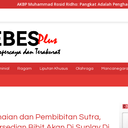
d Rosid Ridho: Pangkat Adalah Penghargaan dan Tanggung 
minial
Ragam
Liputan Khusus
Olahraga
Mancanegar
maian dan Pembibitan Sutra,
sedian Bibit Akan Di Suplay Di