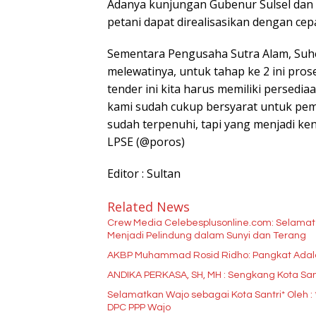
Adanya kunjungan Gubenur Sulsel dan 
petani dapat direalisasikan dengan cepa
Sementara Pengusaha Sutra Alam, Su
melewatinya, untuk tahap ke 2 ini pros
tender ini kita harus memiliki persedi
kami sudah cukup bersyarat untuk pem
sudah terpenuhi, tapi yang menjadi ke
LPSE (@poros)
Editor : Sultan
Related News
Crew Media Celebesplusonline.com: Selamat
Menjadi Pelindung dalam Sunyi dan Terang
AKBP Muhammad Rosid Ridho: Pangkat Ada
ANDIKA PERKASA, SH, MH : Sengkang Kota Sa
Selamatkan Wajo sebagai Kota Santri* Oleh : *Sufriadi Arif,. S.Pdi,. M.Si.(Wakil Ketua DPRD Sulsel) Ketua
DPC PPP Wajo