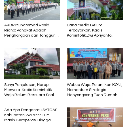
AKBP Muhammad Rosid
Dana Media Belum
Ridho: Pangkat Adalah
Terbayarkan, Kadis
Penghargaan dan Tanggung
Kominfotik,Dwi Apriyanto
Jawab
Diminta Angkat Bicara
Sunyi Penjelasan, Harap
Wabup Wajo: Pelantikan KONI,
Menyala: Kadis Kominfotik
Momentum Strategis
Wajo Belum Bersuara Soal
Menyongsong Tuan Rumah
Pembayaran Media
Porprov Sulsel
Ada Apa Denganmu SATGAS
Kabupaten Wajo??? THM
Masih Beroperasi Hingga
Pukul 01.40 WITA, Bertepatan