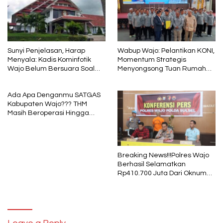
Sunyi Penjelasan, Harap
Wabup Wajo: Pelantikan KONI,
Menyala: Kadis Kominfotik
Momentum Strategis
Wajo Belum Bersuara Soal
Menyongsong Tuan Rumah
Pembayaran Media
Porprov Sulsel
Ada Apa Denganmu SATGAS
Kabupaten Wajo??? THM
Masih Beroperasi Hingga
Pukul 01.40 WITA, Bertepatan
1 Muharram
Breaking News!!!Polres Wajo
Berhasil Selamatkan
Rp410.700 Juta Dari Oknum
Security Pelaku Pembobolan
ATM Bank Sulselbar