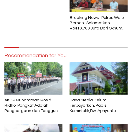
1 Muharram
Breaking News!!!Polres Wajo
Berhasil Selamatkan
Rp410.700 Juta Dari Oknum
Security Pelaku Pembobolan
ATM Bank Sulselbar
Recommendation for You
AKBP Muhammad Rosid
Dana Media Belum
Ridho: Pangkat Adalah
Terbayarkan, Kadis
Penghargaan dan Tanggung
Kominfotik,Dwi Apriyanto
Jawab
Diminta Angkat Bicara