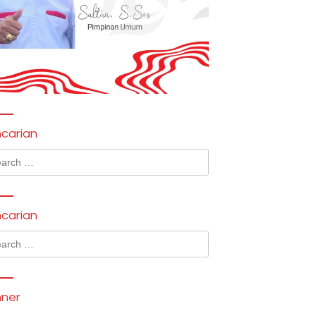
carian
ch
carian
ch
ner