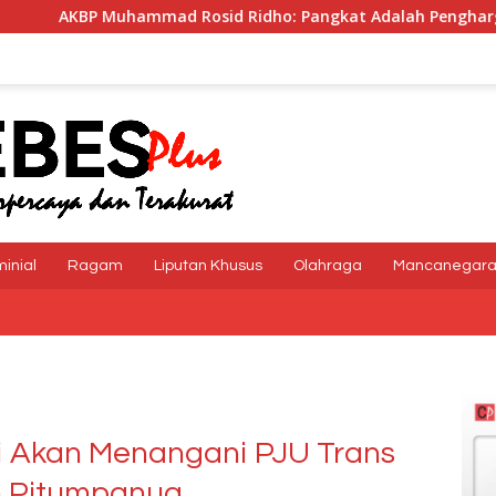
d Ridho: Pangkat Adalah Penghargaan dan Tanggung Jawab
minial
Ragam
Liputan Khusus
Olahraga
Mancanegar
ji Akan Menangani PJU Trans
n Pitumpanua