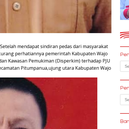
 Setelah mendapat sindiran pedas dari masyarakat
t kurang perhatiannya pemerintah Kabupaten Wajo
Pen
 dan Kawasan Pemukiman (Disperkim) terhadap PJU
Sear
i Kecamatan Pitumpanua,ujung utara Kabupaten Wajo
for:
Pen
Sear
for:
Ban