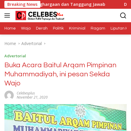
Skip
h Penghargaan dan Tanggung Jawab
Breaking News
Dana Media Belum 
to
content
Home
Wajo
Derah
Politik
Kriminial
Ragam
Liputan Kh
Home
Advertorial
Advertorial
Buka Acara Baitul Arqam Pimpinan
Muhammadiyah, ini pesan Sekda
Wajo
Celebesplus
November 21, 2020