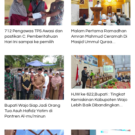
712 Pengawas TPS Awasi dan
Malam Pertama Ramadhan
pastikan C. Pemberitahuan
Amran Mahmud Ceramah Di
Hari Ini sampai ke pemilih
Masjid Ummul Quraa
Sengkang
HJW ke 622,Bupati : Tingkat
Kemiskinan Kabupaten Wajo
Lebih Baik Dibandingkan
Bupati Wajo Siap Jadi Orang
Capaian Nasional dan Provinsi
Tua Asuh Hafidz Yatim di
Sulawesi Selatan
Pontren Al-mu’minun