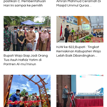
pastikan C. Pemberitahuan
Amran Mahmud Ceramah Di
Hari Ini sampai ke pemilih
Masjid Ummul Quraa
Sengkang
HJW ke 622,Bupati : Tingkat
Kemiskinan Kabupaten Wajo
Lebih Baik Dibandingkan
Bupati Wajo Siap Jadi Orang
Capaian Nasional dan Provinsi
Tua Asuh Hafidz Yatim di
Sulawesi Selatan
Pontren Al-mu’minun