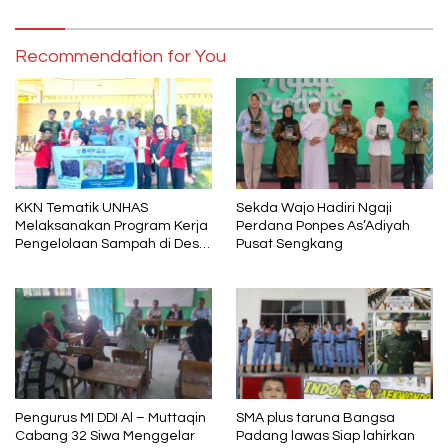
Recommendation for You
KKN Tematik UNHAS
Sekda Wajo Hadiri Ngaji
Melaksanakan Program Kerja
Perdana Ponpes As’Adiyah
Pengelolaan Sampah di Desa
Pusat Sengkang
Tino,Tarowang Jeneponto
Pengurus MI DDI Al – Muttaqin
SMA plus taruna Bangsa
Cabang 32 Siwa Menggelar
Padang lawas Siap lahirkan