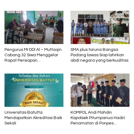
Tino,Tarowang Jeneponto
Pengurus MI DDI Al – Muttaqin
SMA plus taruna Bangsa
Cabang 32 Siwa Menggelar
Padang lawas Siap lahirkan
Rapat Persiapan
abdi negara yang berkualitas
Pelaksanaan Tahun Pelajaran
2024 – 2025
Universitas Batutta
KOMPOL Andi Mahdin
Mendapatkan Akreditasi Baik
Kapolsek Pitumpanua Hadiri
Sekali
Penamatan di Ponpes
Darrusalam