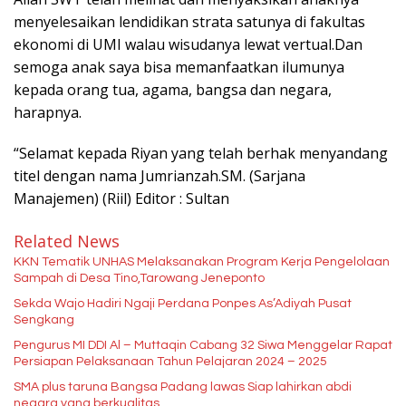
menyelesaikan lendidikan strata satunya di fakultas
ekonomi di UMI walau wisudanya lewat vertual.Dan
semoga anak saya bisa memanfaatkan ilumunya
kepada orang tua, agama, bangsa dan negara,
harapnya.
“Selamat kepada Riyan yang telah berhak menyandang
titel dengan nama Jumrianzah.SM. (Sarjana
Manajemen) (Riil) Editor : Sultan
Related News
KKN Tematik UNHAS Melaksanakan Program Kerja Pengelolaan
Sampah di Desa Tino,Tarowang Jeneponto
Sekda Wajo Hadiri Ngaji Perdana Ponpes As’Adiyah Pusat
Sengkang
Pengurus MI DDI Al – Muttaqin Cabang 32 Siwa Menggelar Rapat
Persiapan Pelaksanaan Tahun Pelajaran 2024 – 2025
SMA plus taruna Bangsa Padang lawas Siap lahirkan abdi
negara yang berkualitas