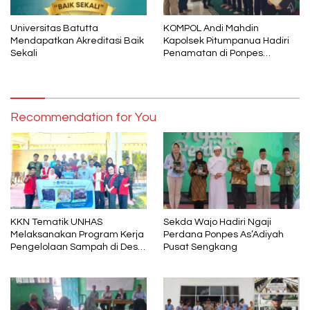
Universitas Batutta
KOMPOL Andi Mahdin
Mendapatkan Akreditasi Baik
Kapolsek Pitumpanua Hadiri
Sekali
Penamatan di Ponpes
Darrusalam
Recommendation for You
KKN Tematik UNHAS
Sekda Wajo Hadiri Ngaji
Melaksanakan Program Kerja
Perdana Ponpes As’Adiyah
Pengelolaan Sampah di Desa
Pusat Sengkang
Tino,Tarowang Jeneponto