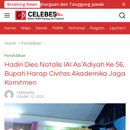
Skip
enghargaan dan Tanggung Jawab
Breaking News
Dana Media Belum Te
to
content
Home
Wajo
Derah
Politik
Kriminial
Ragam
Liputan Kh
Home
Pendidikan
Pendidikan
Hadiri Dies Natalis IAI As’Adiyah Ke 56,
Bupati Harap Civitas Akademika Jaga
Komitmen
Celebesplus
October 12, 2020