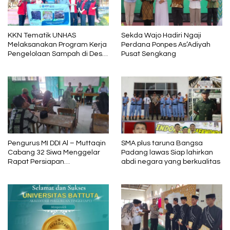
KKN Tematik UNHAS
Sekda Wajo Hadiri Ngaji
Melaksanakan Program Kerja
Perdana Ponpes As’Adiyah
Pengelolaan Sampah di Desa
Pusat Sengkang
Tino,Tarowang Jeneponto
Pengurus MI DDI Al – Muttaqin
SMA plus taruna Bangsa
Cabang 32 Siwa Menggelar
Padang lawas Siap lahirkan
Rapat Persiapan
abdi negara yang berkualitas
Pelaksanaan Tahun Pelajaran
2024 – 2025