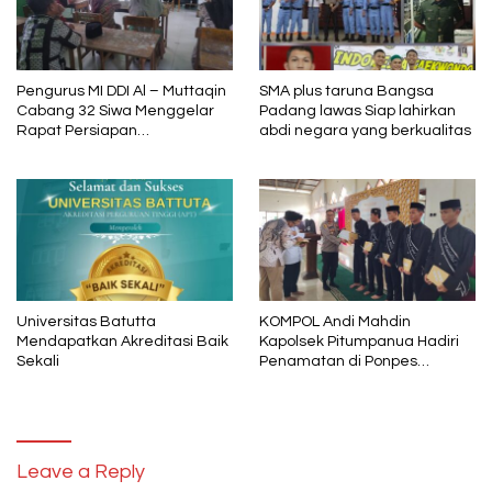
Pengurus MI DDI Al – Muttaqin
SMA plus taruna Bangsa
Cabang 32 Siwa Menggelar
Padang lawas Siap lahirkan
Rapat Persiapan
abdi negara yang berkualitas
Pelaksanaan Tahun Pelajaran
2024 – 2025
Universitas Batutta
KOMPOL Andi Mahdin
Mendapatkan Akreditasi Baik
Kapolsek Pitumpanua Hadiri
Sekali
Penamatan di Ponpes
Darrusalam
Leave a Reply